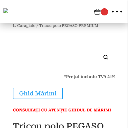
Prima pagină
/
Argeș
/
Pitești
/
Școala Gimnazială I.
L. Caragiale
/
Tricou polo PEGASO PREMIUM
*Prețul include TVA 21%
Ghid Mărimi
CONSULTAȚI CU ATENȚIE GHIDUL DE MĂRIMI
Tricou polo PEGASO