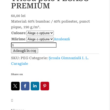
PREMIUM
60,00
lei
Material: 60% bumbac / 40% poliester, punct
pique, 190 g/m².
Culoare
Mărime
Anulează
Cantitate
Tricou
Adaugă în coș
polo
SKU:
PEG
Categorie:
Școala Gimnazială I. L.
PEGASO
Caragiale
PREMIUM
Share on
