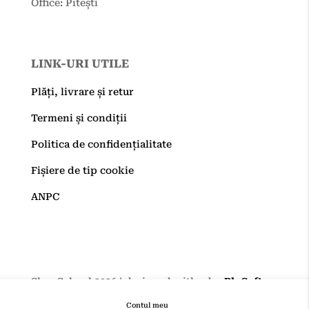
Office: Pitești
LINK-URI UTILE
Plăți, livrare și retur
Termeni și condiții
Politica de confidențialitate
Fișiere de tip cookie
ANPC
ShopSchool 2026 | designed with
♥
by
BluSoft
Contul meu